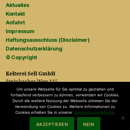
Aktuelles
Kontakt
Anfahrt
Impressum
Haftungsausschluss (Disclaimer)
Datenschutzerklärung
© Copyright
Kelterei Sell GmbH
Steinbacher Weg 115
01640 Coswig
Um unsere Webseite für Sie optimal zu gestalten und
fortlaufend verbessern zu können, verwenden wir Cookies.
Durch die weitere Nutzung der Webseite stimmen Sie der
Telefon: (0 35 23) 7 74 96 00
Verwendung von Cookies zu. Weitere Informationen zu
Cookies erhalten Sie in unserer
Datenschutzerklärung
.
Wir verwenden Cookies, um dir die bestmögliche Erfahrung auf
unserer Website zu bieten.
AKZEPTIEREN
NEIN
© ..: kelterei-sell.de :.:
© 2003 - 2026
Nach oben
↑
You can find out more about which cookies we are using or